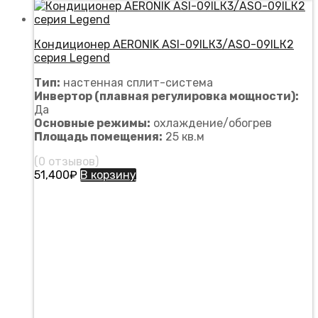
Кондиционер AERONIK ASI-09ILК3/ASO-09ILК2
серия Legend
Тип:
настенная сплит-система
Инвертор (плавная регулировка мощности):
Да
Основные режимы:
охлаждение/обогрев
Площадь
помещения
:
25 кв.м
(0 отзывов)
51,400
₽
В корзину