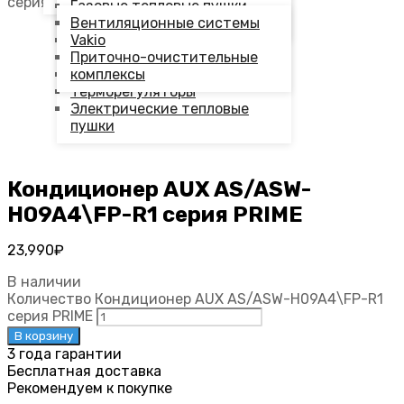
серия PRIME
Напольно-потолочные
Газовые тепловые пушки
сплит-системы
Инверторные обогреватели
Вентиляционные системы
Инфракрасные обогреватели
Vakio
Конвекторы
Приточно-очистительные
Теплые полы
комплексы
Терморегуляторы
Электрические тепловые
пушки
Кондиционер AUX AS/ASW-
H09A4\FP-R1 серия PRIME
23,990
₽
В наличии
Количество Кондиционер AUX AS/ASW-H09A4\FP-R1
серия PRIME
В корзину
3 года гарантии
Бесплатная доставка
Рекомендуем к покупке